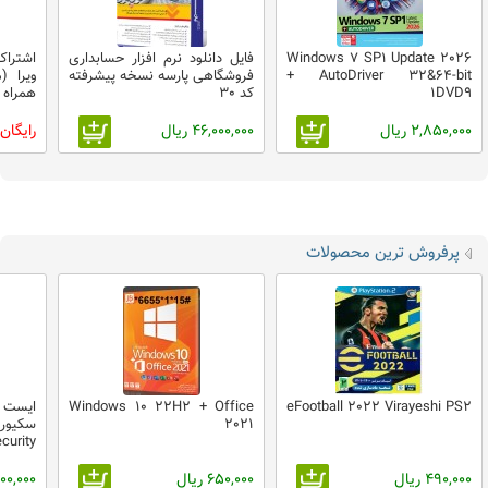
Windows 7 SP1 Update 2026
فایل دانلود نرم افزار حسابداری
اشترا
+ AutoDriver 32&64-bit
فروشگاهی پارسه نسخه پیشرفته
ویرا 
1DVD9
کد 30
همراه 
2,850,000 ریال
46,000,000 ریال
رایگان
پرفروش ترین محصولات
eFootball 2022 Virayeshi PS2
Windows 10 22H2 + Office
ایست
2021
curity
490,000 ریال
650,000 ریال
1,900,000 