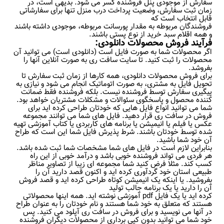
سفارش از موجودی پنل فروشنده کسر می شود. بدیهی است، در
زمان ثبت سفارش، وضعیت پرداخت درب منزل تنها برای سفارشاتی
قابل انتخاب است که
فروشندگان مربوطه به مقدار پورسانت مربوطه، موجودی داشته باشند
و همه اقلام سبد خرید از نوع پستی باشند.
فرآیند فروش محصولات دانلودی:
اگر محصولات شما به صورت فایل است (دانلودی است) می توانید آن
محصولات را ثبت کنید. تا سایت سافت ری به صورت آنلاین آنها را
بفروشد.
برای فروش محصولات دانلودی، همه کارها از زمان ثبت سفارش تا
تحویل فایل به مشتری، به صورت اتوماتیک انجام می شود و نیازی به
پیگیری سفارش توسط فروشنده نیست. بلکه فروشنده فقط ضمانت
کننده محصول و پاسخگوی سئوالات و مشکلات مشتریان خواهد بود.
شما می توانید انواع فایل هایی که خودتان طراحی کرده اید برای
فروش در سافت ری قرار دهید. فایل های شما می توانند مجموعه
عکس یا فیلم یا انیمیشن یا برنامه های کاربردی یا کتاب آموزشی تهیه
شده توسط خودتان باشند. شرط پذیرش فایل شما این است که طراح
آن خود شما باشید.
بنابراین لازم است در فایل های شما مشخصات شما ثبت شده باشد.
هر فردی می تواند فروشنده خوبی باشد و درآمد خوبی از این راه
کسب کند. مثلا فرض کنید شما مجموعه ای زیبا از تصاویر مناظر
طبیعی استان خود گردآوری کرده اید و اکنون قصد دارید آن را
بفروشید. یا اینکه یک انیمیشن کوتاه طراحی کرده اید و قصد فروش
آن را دارید یا یک برنامه جالب تولید
کرده اید یا یک فایل pdf آموزشی نوشته اید. همه اینها محصولاتی
هستند که متعلق به خود شما هستند و نام خودتان را به عنوان طراح
در آنها می نویسید و برای فروش در سافت ری آپلود می کنید. پس
خود شما می توانید بدون کپی برداری از محصولات دیگران فروشنده