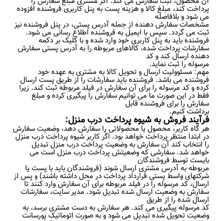
آن محصول، ثبت سفارش می کند. اگر مشتری مبلغ سفارش را
پرداخت کند، مبلغ کالا و هزینه پست به پنل کاربری فروشنده افزوده
می شود و بلافاصله
مشخصات سفارش دهنده از جمله آدرس پستی، در پنل فروشنده نیز
ثبت می گردد. سپس با ایمیل به فروشنده اطلاع رسانی می شود.
فروشنده باید به پنل کاربری خود وارد شده و با کلیک بر دکمه
سفارشات پرداخت شده، کالاهای مربوطه را به آدرس پستی سفارش
دهنده ارسال کند و کد
مرسوله را ثبت نماید.
مهم: مسئوولیت ارسال و تحویل کالا به مشتری به عهده خود
فروشنده می باشد. فروشنده باید سفارشات را از طریق پست ارسال
کرده و کد مرسوله را برای آن سفارش در فیلد مربوطه ثبت کند. زیرا
فقط در این صورت ما می توانیم سفارش را پیگیری کرده و مبلغ
سفارش را برای فروشنده قابل
برداشت کنیم.
فرآیند فروش به شیوه پرداخت درب منزل:
هر گاه کاربر، محصول یا محصولاتی را سفارش دهد، وضعیت سفارش
در ابتدا منتظر پرداخت خواهد بود. اگر کاربر شیوه پرداخت درب منزل
را انتخاب کند آن سفارش به وضعیت پرداخت درب منزل تبدیل
خواهد شد. سفارشی که وضعیتش پرداخت درب منزل است می
بایست توسط فروشندگان
مربوطه به آدرس مشتری ارسال شوند (فروشندگان باید با پست یا
شرکتهای واسط پستی قرارداد پرداخت در محل داشته باشند) و پس از
ارسال، کد مرسوله را در فیلد مربوطه برای آن سفارش وارد کنند تا
سفارش به وضعیت ارسال شده تبدیل شود. مدیر سایت، سفارشات
ارسال شده را از طریق
کد مرسوله پیگیری می کند. هر سفارش به دست مشتری برسد، به
وضعیت تحویل شده تبدیل می شود و به صورت اتوماتیک پورسانت