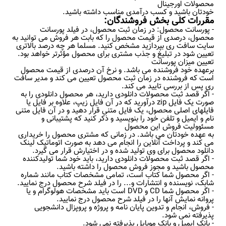
محصولات اورجینال
خودتان باشید و کسب درآمدی مناسب داشته باشید.
مقررات کلی بخش فروشندگان:
- پورسانت محصول: در زمان ثبت محصول، در فیلد پورسانت
محصول، درصدی از قیمت محصول را که بابت هر فروش می توانید به
سایت سافت ری بپردازید مشخص کنید. مسلما هر چه درصد بالاتری
تعیین شود در تبلیغ و جذب مشتری برای محصول مؤثرتر خواهد بود.
تعیین میزان پورسانت
برعهده خود فروشنده می باشد. و نرخ آن درصدی از قیمت محصول
است که فروشنده در زمان ثبت محصول تعیین می کند و مدیر سافت
ری پس از بررسی تایید می کند.
- اگر قصد ثبت محصولات دانلودی دارید، هر محصول دانلودی را به
صورت یک فایل zip درآورید که در آن فایل زیپ، علاوه بر فایل یا
فایلهای اصلی محصول، یک فایل متنی قرار دهید و در آن فایل متنی
نام و ایمیل و تلفن خود را بنویسید و ذکر کنید که پشتیبانی و
مسئوولیت فروش این محصول
به عهده خودتان می باشد. در زمانی که مشتری محصول را خریداری
می کند و پرداخت آنلاین را انجام می دهد به صورت اتوماتیک لینک
دانلود محصول برای وی تولید شده و در اختیارش قرار می گیرد.
- اگر قصد ثبت محصولات دانلودی دارید، باید خود شما تولیدکننده
محصول باشید و مجوز فروش محصول را داشته باشید.
- اگر محصول شما کتاب است، تمامی مشخصات کتاب مانند شماره
شابک، نویسنده و انتشارات و... را در فیلد شرح محصول درج نمایید.
- اگر محصول شما CD و DVD است باید مشخصات هولوگرام و یا
پروانه نمایش آنها را در فیلد شرح محصول درج نمایید.
- فروش، انجام و تدوین پایان نامه و پروژه و پروپزال دانشجویی
پذیرفته نمی شود.
- بانک ایمیل و بانک موبایل پذیرفته نمی شود.