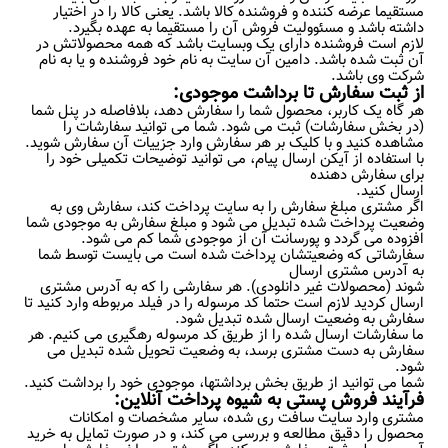
مستقیما عرضه کننده و فروشنده کالا باشد. یعنی کالا را در اختیار
داشته باشد و مسئوولیت فروش آن را مستقیما به عهده بگیرد.
لازم است فروشنده دارای یک وبسایت باشد که همه محصولاتش در
آن ثبت شده باشد. دامین آن سایت به نام خود فروشنده و یا به نام
شرکت وی باشد.
از ثبت سفارش تا برداشت موجودی:
هر گاه یک کاربر، محصول شما را سفارش دهد، بلافاصله در پنل شما
(در بخش سفارشات) ثبت می شود. شما می توانید سفارشات را
مشاهده كنيد و با کلیک بر هر سفارش وارد جزییات آن سفارش شوید.
با استفاده از آیکن ارسال پیام، می توانید توضیحات تکمیلی خود را
برای سفارش دهنده
ارسال کنید.
اگر مشتری مبلغ سفارش را به سایت پرداخت کند، سفارش وی به
وضعیت پرداخت شده تبدیل می شود و مبلغ سفارش به موجودی شما
افزوده می گردد و پورسانت آن از موجودی شما کم می شود.
سفارشاتی که وضعیتشان پرداخت شده است می بایست توسط شما
به آدرس مشتری ارسال
شوند (محصولات غیر دانلودی). هر سفارشی را که به آدرس مشتری
ارسال کردید لازم است حتما کد مرسوله را در فیلد مربوطه وارد کنید تا
سفارش به وضعیت ارسال شده تبدیل شود.
ما سفارشات ارسال شده را از طریق کد مرسوله رهگیری می کنیم. هر
سفارش به دست مشتری برسد، به وضعیت تحویل شده تبدیل می
شود.
شما می توانید از طریق بخش برداشتها، موجودی خود را برداشت کنید.
فرآیند فروش پستی به شیوه پرداخت آنلاین:
مشتری وارد سایت سافت ری شده، سایر مشخصات و امکانات
محصول را دقیق مطالعه و بررسی می کند، و در صورت تمایل به خرید