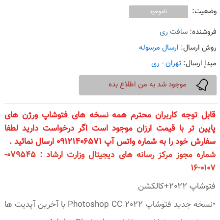
وضعیت:
ناموجود
فروشنده:
سافت ری
روش ارسال:
ارسال مرسوله
مبدإ ارسال:
تهران - ری
موجود شد به من اطلاع بده
قابل توجه کاربران محترم همه نسخه های فتوشاپ ورژن های
پایین تر با قیمت ارزان موجود است اگر درخواست دارید لطفا
سفارش خود را به شماره واتس آپ 09121406571 ارسال نمائید .
شماره مجوز مرکز رسانه های دیجیتال وزارت ارشاد : 079545-
0107-16
فتوشاپ 2022+کالکشن
•نسخه جدید فتوشاپ Photoshop CC 2022 با آخرین آپدیت ها