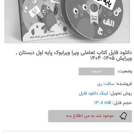
دانلود فایل کتاب تعاملی ویرا ویرابوک پایه اول دبستان ,
ویرایش 1405- 1404
وضعیت:
ناموجود
فروشنده:
سافت ری
روش تحویل:
لینک دانلود فایل
حجم فایل:
mB
i
13.8
موجود شد به من اطلاع بده