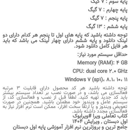
پایه سوم : 7 گیگ
پایه چهارم : 7 گیگ
پایه پنجم : 7 گیگ
پایه ششم : 13 گیگ
توجه داشته باشید که پایه های اول تا پنجم هر کدام دارای دو
لینک دانلود و پایه ششم دارای چهار لینک می باشد که باید
هر فایل کامل دانلود شود.
حداقل سیستم مورد نیاز:
Memory (RAM): 4 GB
CPU: dual core 2.0 GHz
Windows 7 (sp1)، 8.1، 10، 11
توجه داشته باشید هر کد محصول دارای قابلیت 3 مرتبه
فعالسازی می باشد، و در صورت نصب بر تعداد سیستم بیشتر
باید کد جدید تهیه کنید. لطفا قبل از نصب و فعالسازی کد، از
سیستم عامل و ویندوز خود مطمئن باشید. همچنین در صورت
تعویض ویندوز و یا ارتقا سخت افزار، ممکن است نرم افزار نیاز به
فعالسازی مجدد داشته باشد.
کتاب تعاملی ویرا #ویرابوک
اول دبستان , ویرایش 1404
جامع ترین و بروزترین نرم افزار آموزشی پایه اول دبستان